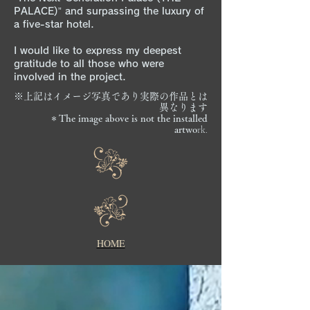
PALACE)” and surpassing the luxury of
a five-star hotel.
I would like to express my deepest
gratitude to all those who were
involved in the project.
※上記はイメージ写真であり実際の作品とは
異なります
＊The image above is not the installed
rk.​
artwo
HOME